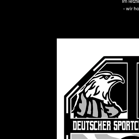
Im letz
- wir h