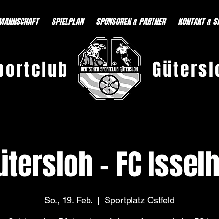
MANNSCHAFT
SPIELPLAN
SPONSOREN & PARTNER
KONTAKT & S
portclub
Gütersl
tersloh - FC Isselh
So., 19. Feb.
  |  
Sportplatz Ostfeld