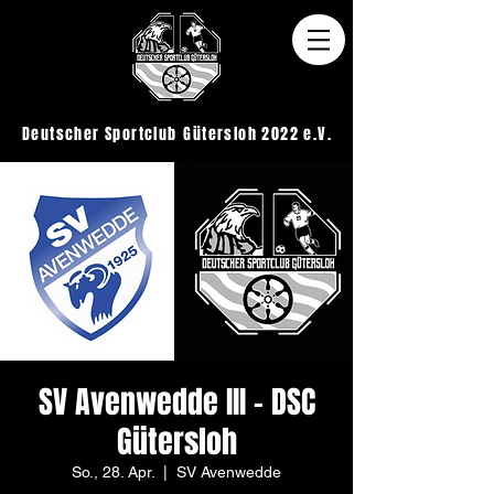
Deutscher Sportclub
Gütersloh 2022 e.V.
SV Avenwedde III - DSC
Gütersloh
So., 28. Apr.
  |  
SV Avenwedde