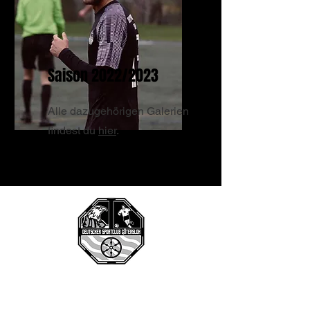
Saison 2022/2023
Alle dazugehörigen Galerien
findest du
hier
.
DSC Gütersloh 2022 e.V.