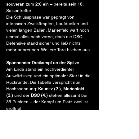
souverän zum 2:0 ein – bereits sein 18. 
Saisontreffer.
Die Schlussphase war geprägt von 
intensiven Zweikämpfen, Laufduellen und 
vielen langen Bällen. Marienfeld warf noch 
einmal alles nach vorne, doch die DSC-
Defensive stand sicher und ließ nichts 
mehr anbrennen. Weitere Tore blieben aus.
Spannender Dreikampf an der Spitze
Am Ende stand ein hochverdienter 
Auswärtssieg und ein optimaler Start in die 
Rückrunde. Die Tabelle verspricht nun 
Hochspannung: 
Kaunitz (2.)
, 
Marienfeld 
(3.)
 und der 
DSC (4.)
 stehen allesamt bei 
35 Punkten – der Kampf um Platz zwei ist 
eröffnet.
Weiter geht es am kommenden Sonntag 
um 12:00 Uhr mit dem Heimspiel gegen 
Tur 
Abdin Gütersloh II
. Nach der bitteren 1:3-