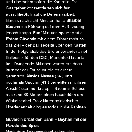
und übernahm sofort die Kontrolle. Die 
Gastgeber konzentrierten sich fast 
ausschließlich auf die Defensivarbeit. 
Bereits nach acht Minuten hatte 
Sharbel 
Saoumi
 die Führung auf dem Fuß, verzog 
jedoch knapp. Fünf Minuten später prüfte 
Erdem Güvercin
 mit einem Distanzschuss 
das Ziel – der Ball segelte über den Kasten.
In der Folge blieb das Bild unverändert: viel 
Ballbesitz für den DSC, Marienfeld lauerte 
tief. Zwingende Aktionen waren rar, doch 
kurz vor der Pause wurde es erneut 
gefährlich. 
Alexios Nastas
 (34.) und 
nochmals Saoumi (41.) verfehlten mit ihren 
Abschlüssen nur knapp – Saoumis Schuss 
aus rund 30 Metern strich hauchdünn am 
Winkel vorbei. Trotz klarer spielerischer 
Überlegenheit ging es torlos in die Kabinen.
Güvercin bricht den Bann – Beyhan mit der 
Parade des Spiels
Nach dem Seitenwechsel zeigte sich 