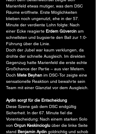
Marienfeld etwas mutiger, was dem DSC 
Räume eröffnete. Erste Möglichkeiten 
blieben noch ungenutzt, ehe in der 57. 
Minute der verdiente Lohn folgte: Nach 
einer Ecke reagierte 
Erdem Güvercin
 am 
schnellsten und bugsierte den Ball zur 1:0-
Führung über die Linie.
Doch der Jubel war kaum verklungen, da 
drohte der schnelle Ausgleich. Im direkten 
Gegenzug hatte Marienfeld die erste echte 
Großchance der Partie – aus vier Metern. 
Doch 
Mete Beyhan
 im DSC-Tor zeigte eine 
sensationelle Reaktion und bewahrte sein 
Team mit einer Glanztat vor dem Ausgleich.
Aydin sorgt für die Entscheidung
Diese Szene gab dem DSC endgültig 
Sicherheit. In der 67. Minute fiel die 
Vorentscheidung: Nach einem starken Solo 
von 
Orçun Keskincioglu
 über die linke Seite 
stand 
Benjamin Aydin
 goldrichtig und schob 