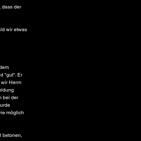
, dass der 
ld wir etwas 
 dem 
 "gut". Er 
 wir Herrn 
eldung 
 bei der 
wurde 
wie möglich 
 betonen, 