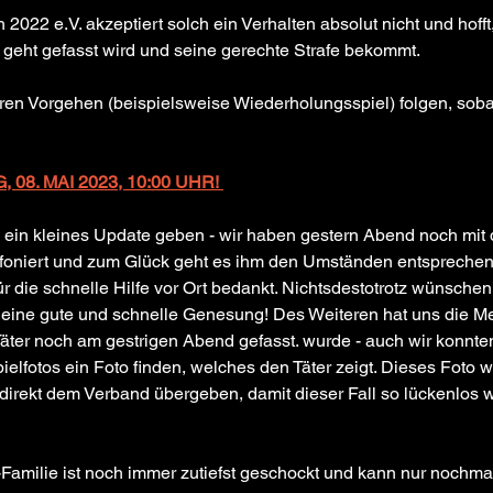
2022 e.V. akzeptiert solch ein Verhalten absolut nicht und hofft
s geht gefasst wird und seine gerechte Strafe bekommt. 
ren Vorgehen (beispielsweise Wiederholungsspiel) folgen, soba
08. MAI 2023, 10:00 UHR! 
 ein kleines Update geben - wir haben gestern Abend noch mit
efoniert und zum Glück geht es ihm den Umständen entsprechend
ür die schnelle Hilfe vor Ort bedankt. Nichtsdestotrotz wünschen
 eine gute und schnelle Genesung! Des Weiteren hat uns die M
 Täter noch am gestrigen Abend gefasst. wurde - auch wir konnten
elfotos ein Foto finden, welches den Täter zeigt. Dieses Foto 
 direkt dem Verband übergeben, damit dieser Fall so lückenlos 
amilie ist noch immer zutiefst geschockt und kann nur nochmal