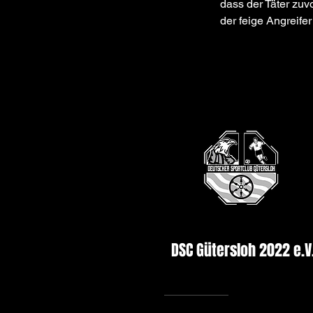
dass der Täter zuv
der feige Angreifer
Previous
DSC Gütersloh 2022 e.V