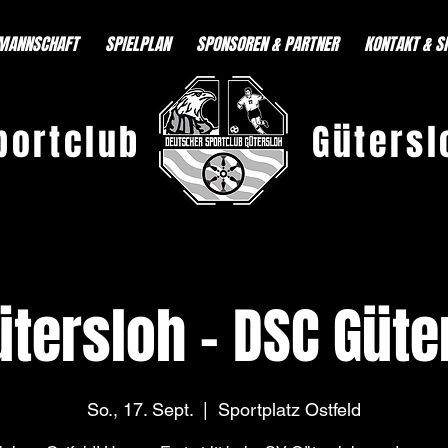
MANNSCHAFT
SPIELPLAN
SPONSOREN & PARTNER
KONTAKT & S
portclub
Gütersl
ütersloh - DSC Güte
So., 17. Sept.
  |  
Sportplatz Ostfeld