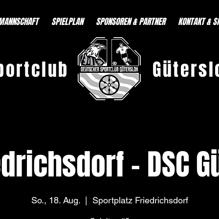
MANNSCHAFT
SPIELPLAN
SPONSOREN & PARTNER
KONTAKT & S
portclub
Gütersl
edrichsdorf - DSC G
So., 18. Aug.
  |  
Sportplatz Friedrichsdorf