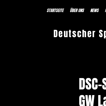
STARTSEITE
ÜBER UNS
NEWS
Deutscher S
< Back
DSC-
GW La