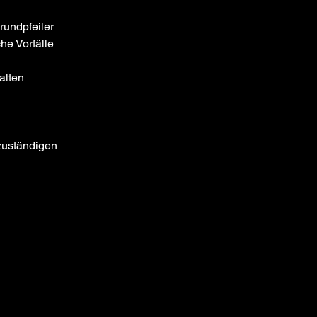
rundpfeiler 
he Vorfälle 
lten 
zuständigen 
Next