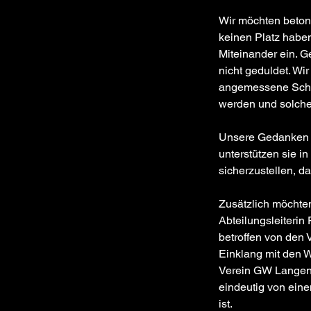
Wir möchten betone
keinen Platz haben.
Miteinander ein. G
nicht geduldet. Wi
angemessene Schri
werden und solche
Unsere Gedanken si
unterstützen sie i
sicherzustellen, d
Zusätzlich möchten
Abteilungsleiterin
betroffen von den V
Einklang mit den W
Verein GW Langenb
eindeutig von eine
ist.