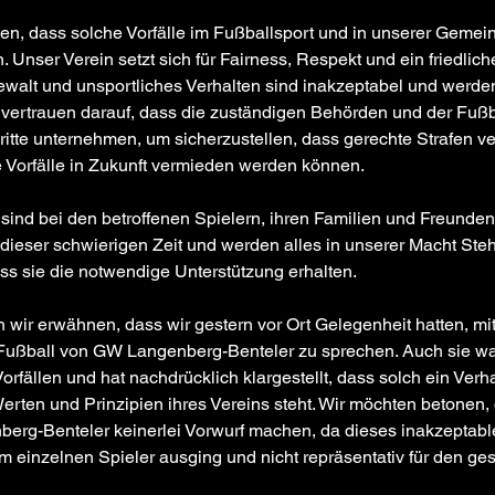
n, dass solche Vorfälle im Fußballsport und in unserer Gemein
 Unser Verein setzt sich für Fairness, Respekt und ein friedlich
ewalt und unsportliches Verhalten sind inakzeptabel und werde
r vertrauen darauf, dass die zuständigen Behörden und der Fuß
tte unternehmen, um sicherzustellen, dass gerechte Strafen ve
 Vorfälle in Zukunft vermieden werden können.
nd bei den betroffenen Spielern, ihren Familien und Freunden.
n dieser schwierigen Zeit und werden alles in unserer Macht Ste
ass sie die notwendige Unterstützung erhalten.
 wir erwähnen, dass wir gestern vor Ort Gelegenheit hatten, mit
 Fußball von GW Langenberg-Benteler zu sprechen. Auch sie war
orfällen und hat nachdrücklich klargestellt, dass solch ein Verha
erten und Prinzipien ihres Vereins steht. Wir möchten betonen,
erg-Benteler keinerlei Vorwurf machen, da dieses inakzeptable
m einzelnen Spieler ausging und nicht repräsentativ für den ge