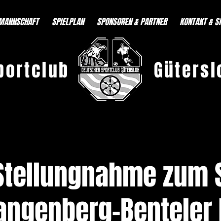
MANNSCHAFT
SPIELPLAN
SPONSOREN & PARTNER
KONTAKT & S
portclub
Gütersl
Stellungnahme zum S
ngenberg-Benteler I