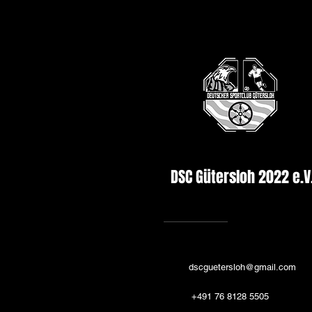
DSC Gütersloh 2022 e.V
dscguetersloh@gmail.com
+491 76 8128 5505