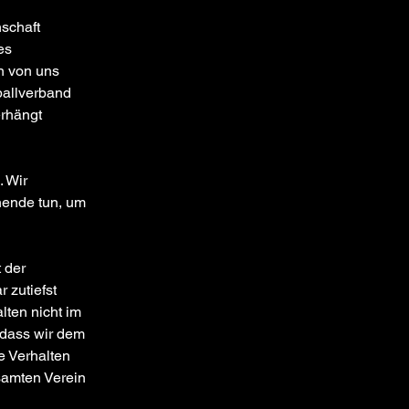
schaft 
es 
n von uns 
ballverband 
rhängt 
 Wir 
hende tun, um 
 der 
 zutiefst 
lten nicht im 
 dass wir dem 
 Verhalten 
samten Verein 