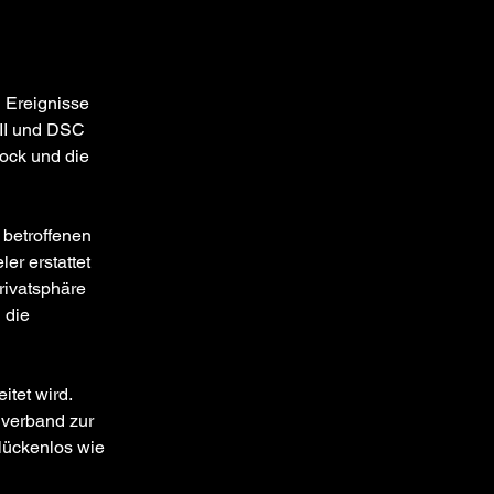
 Ereignisse 
III und DSC 
ock und die 
betroffenen 
er erstattet 
rivatsphäre 
 die 
itet wird. 
lverband zur 
 lückenlos wie 