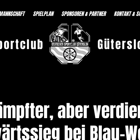
MANNSCHAFT
SPIELPLAN
SPONSOREN & PARTNER
KONTAKT & S
portclub
Gütersl
mpfter, aber verdie
ärtssieg bei Blau-W