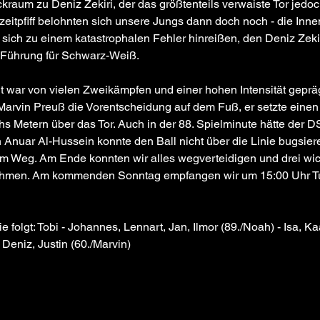
kraum zu Deniz Zekiri, der das größtenteils verwaiste Tor jedoch
eitpfiff belohnten sich unsere Jungs dann doch noch - die Inne
 sich zu einem katastrophalen Fehler hinreißen, den Deniz Zekir
 Führung für Schwarz-Weiß. 
t war von vielen Zweikämpfen und einer hohen Intensität geprägt 
Marvin Preuß die Vorentscheidung auf dem Fuß, er setzte einen 
chs Metern über das Tor. Auch in der 88. Spielminute hätte der
Anuar Al-Hussein konnte den Ball nicht über die Linie bugsier
im Weg. Am Ende konnten wir alles wegverteidigen und drei wic
nehmen. Am kommenden Sonntag empfangen wir um 15:00 Uhr Tu
 folgt: Tobi - Johannes, Lennart, Jan, Ilmor (89./Noah) - Isa, Ka
 Deniz, Justin (60./Marvin)