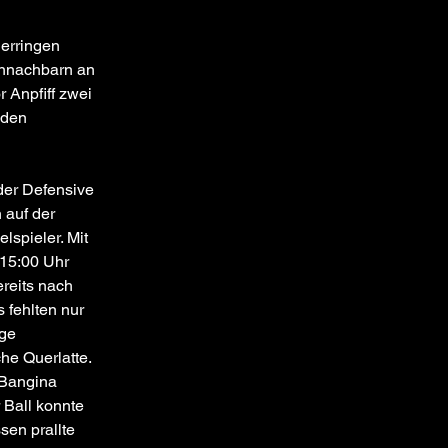
erringen 
ennachbarn an 
 Anpfiff zwei 
 den 
der Defensive 
 auf der 
lspieler. Mit 
15:00 Uhr 
reits nach 
 fehlten nur 
ge 
e Querlatte. 
 Bangina 
 Ball konnte 
en prallte 