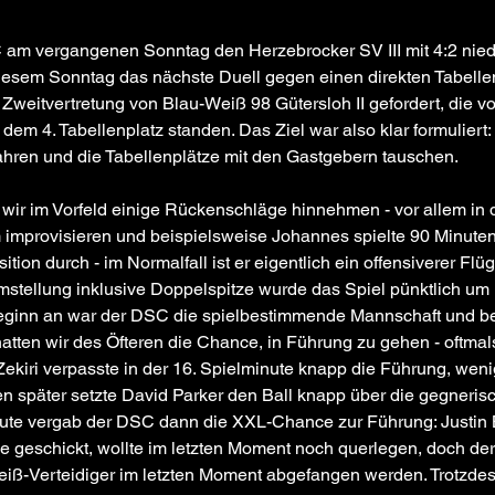
m vergangenen Sonntag den Herzebrocker SV III mit 4:2 nied
diesem Sonntag das nächste Duell gegen einen direkten Tabell
 Zweitvertretung von Blau-Weiß 98 Gütersloh II gefordert, die vor
dem 4. Tabellenplatz standen. Das Ziel war also klar formuliert:
hren und die Tabellenplätze mit den Gastgebern tauschen. 
wir im Vorfeld einige Rückenschläge hinnehmen - vor allem in 
improvisieren und beispielsweise Johannes spielte 90 Minuten
ition durch - im Normalfall ist er eigentlich ein offensiverer Flüge
stellung inklusive Doppelspitze wurde das Spiel pünktlich um 
Beginn an war der DSC die spielbestimmende Mannschaft und be
tten wir des Öfteren die Chance, in Führung zu gehen - oftmals
Zekiri verpasste in der 16. Spielminute knapp die Führung, weni
später setzte David Parker den Ball knapp über die gegnerisch
inute vergab der DSC dann die XXL-Chance zur Führung: Justin
e geschickt, wollte im letzten Moment noch querlegen, doch der
iß-Verteidiger im letzten Moment abgefangen werden. Trotzdess