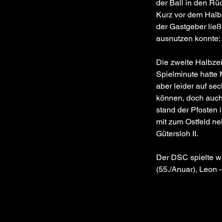
der Ball in den Rüc
Kurz vor dem Halbz
der Gastgeber ließ
ausnutzen konnte:
Die zweite Halbzei
Spielminute hatte 
aber leider auf se
können, doch auch 
stand der Pfosten 
mit zum Ostfeld 
Gütersloh II. 
Der DSC spielte wie
(55./Anuar), Leon -
Previous