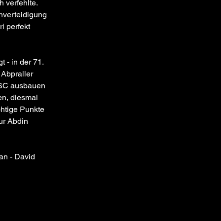
 verfehlte. 
nverteidigung 
i perfekt 
- in der 71. 
Abpraller 
 DSC ausbauen 
en, diesmal 
htige Punkte 
r Abdin 
an - David 
Next