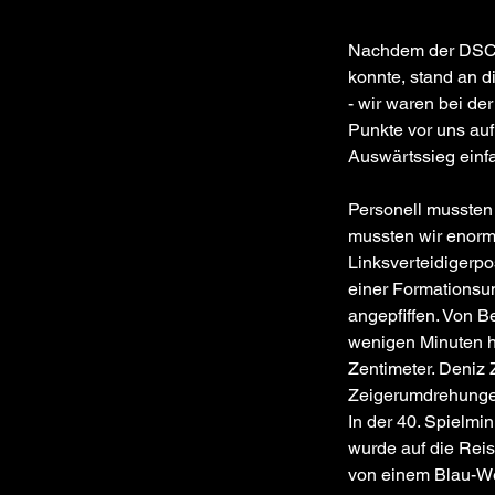
Nachdem der DSC a
konnte, stand an 
- wir waren bei der
Punkte vor uns auf 
Auswärtssieg einfa
Personell mussten 
mussten wir enorm 
Linksverteidigerpos
einer Formationsum
angepfiffen. Von 
wenigen Minuten ha
Zentimeter. Deniz 
Zeigerumdrehungen 
In der 40. Spielm
wurde auf die Reis
von einem Blau-We