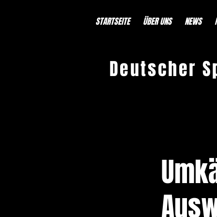
STARTSEITE
ÜBER UNS
NEWS
Deutscher S
< Back
Umkä
Ausw